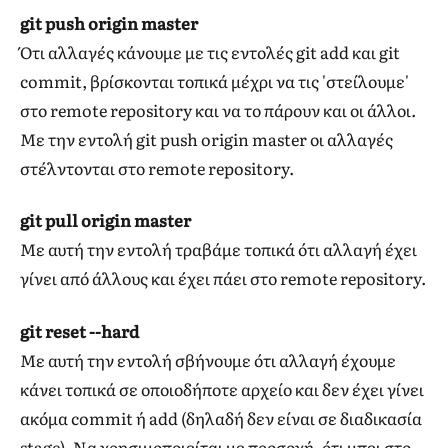
git push origin master
Ότι αλλαγές κάνουμε με τις εντολές git add και git
commit, βρίσκονται τοπικά μέχρι να τις 'στείλουμε'
στο remote repository και να το πάρουν και οι άλλοι.
Με την εντολή git push origin master οι αλλαγές
στέλντονται στο remote repository.
git pull origin master
Με αυτή την εντολή τραβάμε τοπικά ότι αλλαγή έχει
γίνει από άλλους και έχει πάει στο remote repository.
git reset --hard
Με αυτή την εντολή σβήνουμε ότι αλλαγή έχουμε
κάνει τοπικά σε οποιοδήποτε αρχείο και δεν έχει γίνει
ακόμα commit ή add (δηλαδή δεν είναι σε διαδικασία
stage). Να χρησιμοποιείται με προσοχή, ότι μπει στο